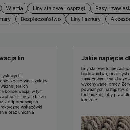
Wiertła
Liny stalowe i osprzęt
Pasy i zawiesi
mary
Bezpieczeństwo
Liny i sznury
Akcesor
wacja lin
Jakie napięcie d
Liny stalowe to niezastąp
budownictwo, przemysł c
emysłowych i
zamocowanie są kluczow
dniej konserwacji zależy
wykonywanej pracy. Zerw
ważne jest ich
poważnych następstw, dl
rna konserwacja, w tym
technicznej, aby prawidł
wotności liny, ale także
kontrolę.
az z odpornością na
praktyczne wskazówki
anie oraz unikania