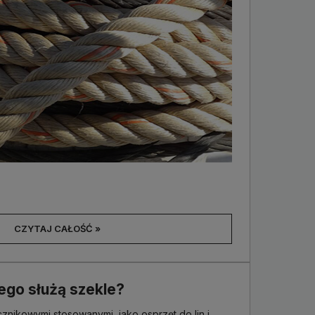
CZYTAJ CAŁOŚĆ »
ego służą szekle?
cznikowymi stosowanymi, jako osprzęt do lin i