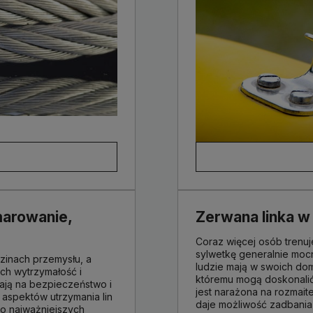
marowanie,
Zerwana linka w 
Coraz więcej osób trenu
sylwetkę generalnie mocn
dzinach przemysłu, a
ludzie mają w swoich dom
Ich wytrzymałość i
któremu mogą doskonalić
ają na bezpieczeństwo i
jest narażona na rozmaite
aspektów utrzymania lin
daje możliwość zadbania 
do najważniejszych