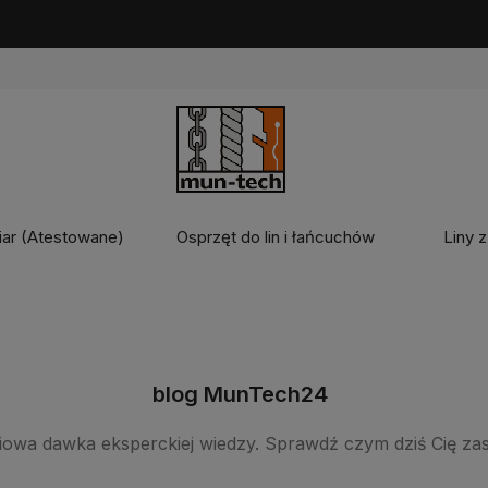
seller:
zawiesie linowe na wymiar
- skonfiguruj zawiesie według potrze
iar (Atestowane)
Osprzęt do lin i łańcuchów
Liny z
blog MunTech24
iowa dawka eksperckiej wiedzy. Sprawdź czym dziś Cię za