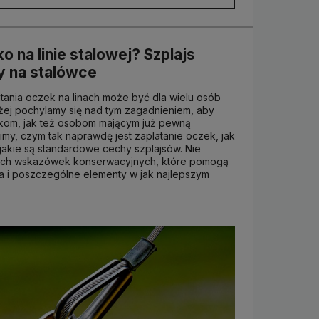
o na linie stalowej? Szplajs
 na stalówce
atania oczek na linach może być dla wielu osób
żej pochylamy się nad tym zagadnieniem, aby
aikom, jak też osobom mającym już pewną
my, czym tak naprawdę jest zaplatanie oczek, jak
jakie są standardowe cechy szplajsów. Nie
ych wskazówek konserwacyjnych, które pomogą
a i poszczególne elementy w jak najlepszym