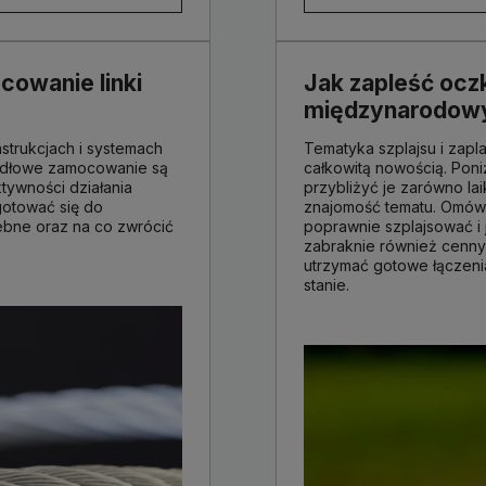
cowanie linki
Jak zapleść oczk
międzynarodowy
strukcjach i systemach
Tematyka szplajsu i zapl
widłowe zamocowanie są
całkowitą nowością. Poni
tywności działania
przybliżyć je zarówno l
gotować się do
znajomość tematu. Omówi
rzebne oraz na co zwrócić
poprawnie szplajsować i 
zabraknie również cenn
utrzymać gotowe łączeni
stanie.