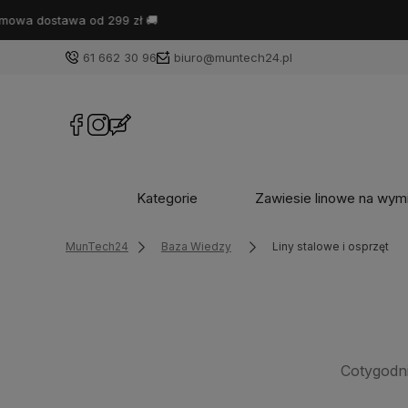
Best
61 662 30 96
biuro@muntech24.pl
Kategorie
Zawiesie linowe na wym
MunTech24
Baza Wiedzy
Liny stalowe i osprzęt
Cotygodn