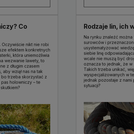
niczy? Co
Rodzaje lin, ich
Na rynku znaleźć można 
surowców i przeznaczone
Oczywiście nikt nie robi
usystematyzować wiedzę n
wsze efektem konkretnych
siebie linę odpowiadając
sterki, która uniemożliwia
wcale nie muszą być drogi
na wezwanie lawety, to
oznacza to jednak, że w 
ane z długim czasem
Takich trzeba unikać, wi
 aby wziął nas na tak
wyspecjalizowanych w te
 bo trzeba skorzystać z
jednak pozostaje z nami p
 pas holowniczy – te
sytuacji?
 skutkiem?