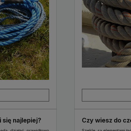
 się najlepiej?
Czy wiesz do cz
będą działać prawidłowo
Szekle, są elementami łą