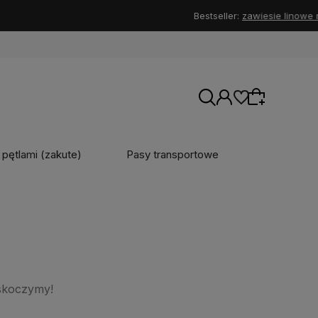
b ⚙️
 pętlami (zakute)
Pasy transportowe
Wybierz coś dla siebie z naszej aktualnej
oferty lub zaloguj się, aby przywrócić dodane
produkty do listy z poprzedniej sesji.
skoczymy!