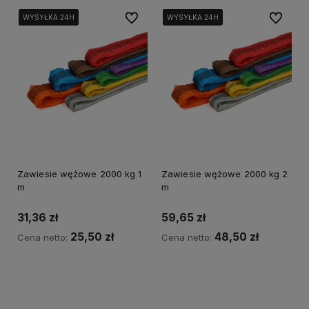
Do ulubionych
Do ulubi
WYSYŁKA 24H
WYSYŁKA 24H
WYSYŁKA 24H
WYSYŁKA 24H
WYSYŁKA 24H
WYSYŁKA 24H
Zawiesie wężowe 2000 kg 1
Zawiesie wężowe 2000 kg 2
m
m
31,36 zł
59,65 zł
25,50 zł
48,50 zł
Cena netto:
Cena netto:
Do koszyka
Do koszyka