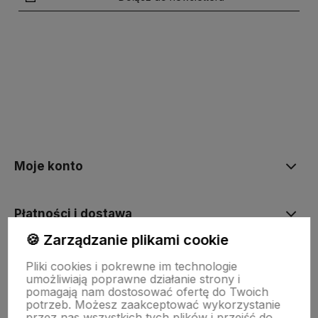
Przemysł c
Niebieski
8 ton
energetyk
Bardzo cię
Pomarańczowy
10 ton
wielkogaba
polityce prywatności
Moje konto
Płatności i dostawa
🍪 Zarządzanie plikami cookie
Informacje
Pliki cookies i pokrewne im technologie
umożliwiają poprawne działanie strony i
pomagają nam dostosować ofertę do Twoich
potrzeb. Możesz zaakceptować wykorzystanie
O firmie
przez nas wszystkich tych plików i przejść do