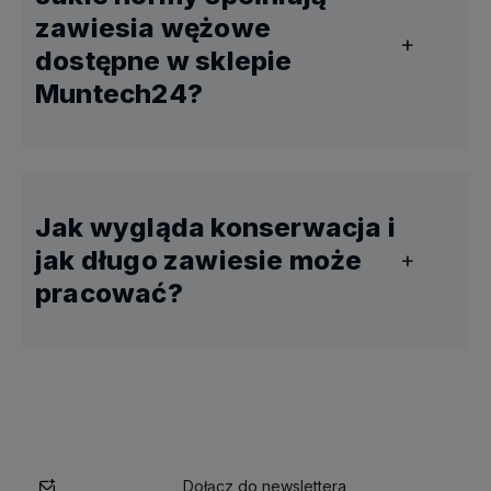
zawiesia
proste)
zawiesia wężowe
dostępne w sklepie
Lekkie ele
Fioletowy
1 tona
Muntech24?
precyzyjn
Maszyny, d
Zielony
2 tony
transport
Konstrukcj
Jak wygląda konserwacja i
Żółty
3 tony
przemysło
jak długo zawiesie może
pracować?
Cięższe k
Szary
4 tony
prefabryka
Maszyny, f
Czerwony
5 ton
konstrukcj
Ciężkie ła
Brązowy
6 ton
przemysło
Dołącz do newslettera