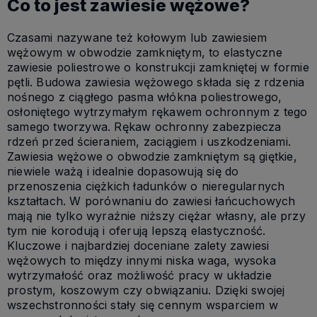
Co to jest zawiesie wężowe?
Czasami nazywane też kołowym lub zawiesiem
wężowym w obwodzie zamkniętym, to elastyczne
zawiesie poliestrowe o konstrukcji zamkniętej w formie
pętli. Budowa zawiesia wężowego składa się z rdzenia
nośnego z ciągłego pasma włókna poliestrowego,
osłoniętego wytrzymałym rękawem ochronnym z tego
samego tworzywa. Rękaw ochronny zabezpiecza
rdzeń przed ścieraniem, zaciągiem i uszkodzeniami.
Zawiesia wężowe o obwodzie zamkniętym są giętkie,
niewiele ważą i idealnie dopasowują się do
przenoszenia ciężkich ładunków o nieregularnych
kształtach. W porównaniu do zawiesi łańcuchowych
mają nie tylko wyraźnie niższy ciężar własny, ale przy
tym nie korodują i oferują lepszą elastyczność.
Kluczowe i najbardziej doceniane zalety zawiesi
wężowych to między innymi niska waga, wysoka
wytrzymałość oraz możliwość pracy w układzie
prostym, koszowym czy obwiązaniu. Dzięki swojej
wszechstronności stały się cennym wsparciem w