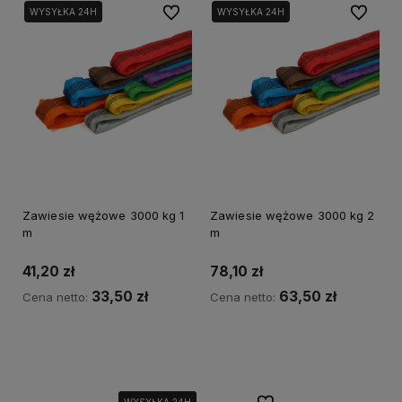
Do ulubionych
Do ulubi
WYSYŁKA 24H
WYSYŁKA 24H
Zawiesie wężowe 3000 kg 1
Zawiesie wężowe 3000 kg 2
m
m
41,20 zł
78,10 zł
33,50 zł
63,50 zł
Cena netto:
Cena netto:
Do koszyka
Do koszyka
WYSYŁKA 24H
WYSYŁKA 24H
WYSYŁKA 24H