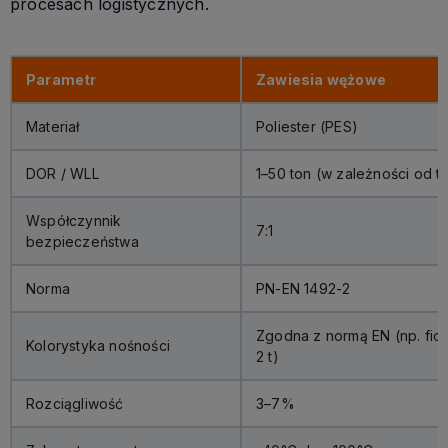
procesach logistycznych.
Parametr
Zawiesia wężowe
Materiał
Poliester (PES)
DOR / WLL
1–50 ton (w zależności od t
Współczynnik
7:1
bezpieczeństwa
Norma
PN-EN 1492-2
Zgodna z normą EN (np. fiole
Kolorystyka nośności
2 t)
Rozciągliwość
3–7%