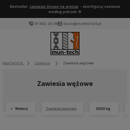
Bestseller:
zawiesie linowe na wymiar
- skonfiguruj zawiesie
według potrzeb ⚙️
61 662 30 96
biuro@muntech24.pl
MunTech24
Zawiesia
Zawiesia wężowe
Zawiesia wężowe
Wstecz
Zawiesia wężowe
3000 kg