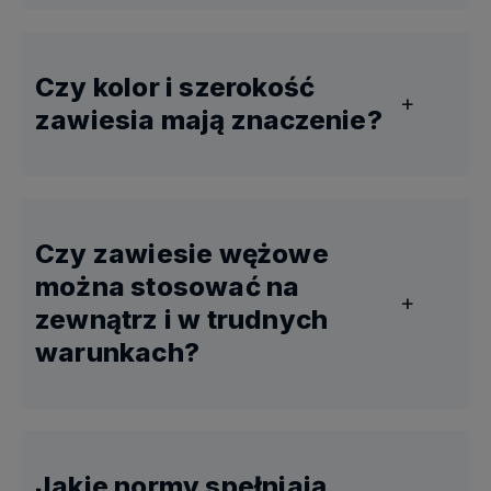
Czy kolor i szerokość
zawiesia mają znaczenie?
Czy zawiesie wężowe
można stosować na
zewnątrz i w trudnych
warunkach?
DOR / WLL
Kolor
Jakie normy spełniają
(podnoszenie
Typowe z