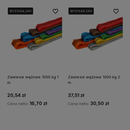
Do ulubionych
Do ulubi
WYSYŁKA 24H
WYSYŁKA 24H
WYSYŁKA 24H
WYSYŁKA 24H
WYSYŁKA 24H
WYSYŁKA 24H
Zawiesie wężowe 1000 kg 1
Zawiesie wężowe 1000 kg 2
m
m
20,54 zł
37,51 zł
16,70 zł
30,50 zł
Cena netto:
Cena netto:
Do koszyka
Do koszyka