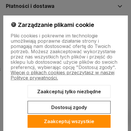
Płatności i dostawa
🍪 Zarządzanie plikami cookie
Informacje
Pliki cookies i pokrewne im technologie
umożliwiają poprawne działanie strony i
O firmie
pomagają nam dostosować ofertę do Twoich
potrzeb. Możesz zaakceptować wykorzystanie
przez nas wszystkich tych plików i przejść do
sklepu lub dostosować użycie plików do swoich
preferencji, wybierając opcję "Dostosuj zgody".
;
Więcej o plikach cookies przeczytasz w naszej
Polityce prywatności.
Zaakceptuj tylko niezbędne
Sklep internetowy Shoper Premium
Szablon Shoper Modern 3.0™
od GrowCommerce
Dostosuj zgody
Pokaż filtry
Zaakceptuj wszystkie