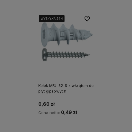
Do ulubionych
WYSYŁKA 24H
WYSYŁKA 24H
Kołek MFJ-32-S z wkrętem do
płyt gipsowych
0,60 zł
0,49 zł
Cena netto:
Do koszyka