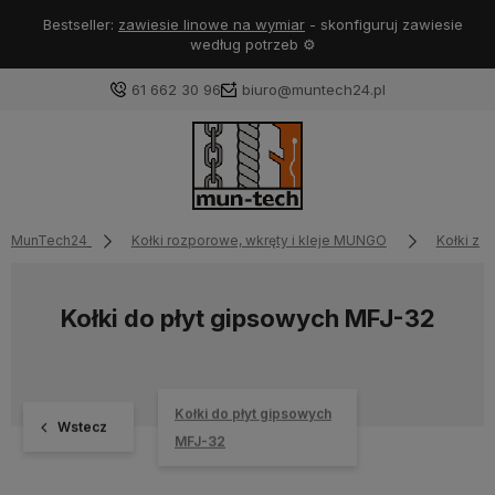
Bestseller:
zawiesie linowe na wymiar
- skonfiguruj zawiesie
według potrzeb ⚙️
61 662 30 96
biuro@muntech24.pl
MunTech24
Kołki rozporowe, wkręty i kleje MUNGO
Kołki z 
Kołki do płyt gipsowych MFJ-32
Kołki do płyt gipsowych
Wstecz
MFJ-32