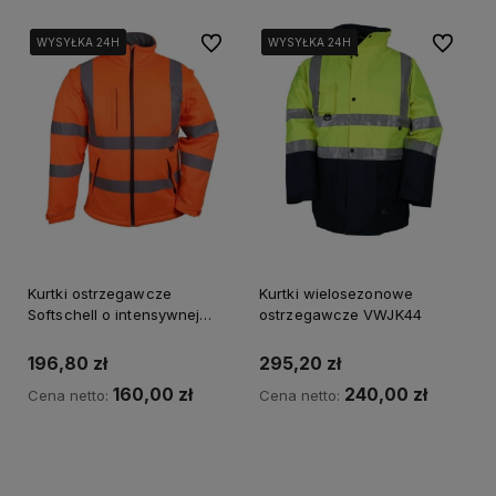
Do ulubionych
Do ulubi
WYSYŁKA 24H
WYSYŁKA 24H
WYSYŁKA 24H
WYSYŁKA 24H
WYSYŁKA 24H
WYSYŁKA 24H
Kurtki ostrzegawcze
Kurtki wielosezonowe
Softschell o intensywnej
ostrzegawcze VWJK44
widzialności VWJK176
196,80 zł
295,20 zł
160,00 zł
240,00 zł
Cena netto:
Cena netto:
Do koszyka
Do koszyka