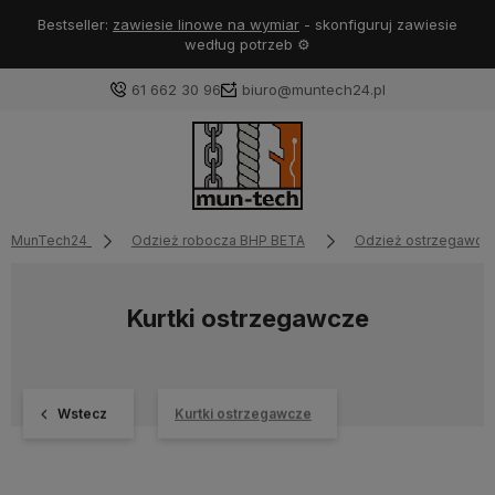
Bestseller:
zawiesie linowe na wymiar
- skonfiguruj zawiesie
według potrzeb ⚙️
61 662 30 96
biuro@muntech24.pl
MunTech24
Odzież robocza BHP BETA
Odzież ostrzegawcza
Kurtki ostrzegawcze
Wstecz
Kurtki ostrzegawcze