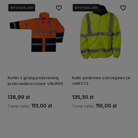
Do ulubionych
Do ulubi
WYSYŁKA 24H
WYSYŁKA 24H
WYSYŁKA 24H
WYSYŁKA 24H
WYSYŁKA 24H
WYSYŁKA 24H
Kurtki z grubą podszewką,
Kutki polarowe ostrzegawcze
przeciwdeszczowe VWJK05
VWFC13
138,99 zł
135,30 zł
113,00 zł
110,00 zł
Cena netto:
Cena netto:
Do koszyka
Do koszyka