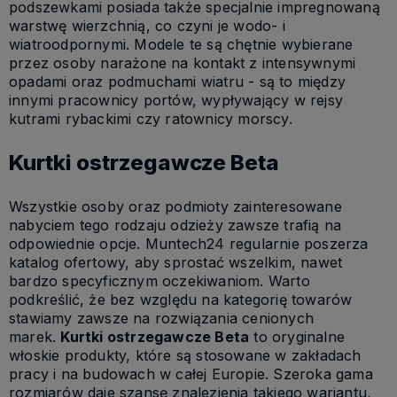
podszewkami posiada także specjalnie impregnowaną
warstwę wierzchnią, co czyni je wodo- i
wiatroodpornymi. Modele te są chętnie wybierane
przez osoby narażone na kontakt z intensywnymi
opadami oraz podmuchami wiatru - są to między
innymi pracownicy portów, wypływający w rejsy
kutrami rybackimi czy ratownicy morscy.
Kurtki ostrzegawcze Beta
Wszystkie osoby oraz podmioty zainteresowane
nabyciem tego rodzaju odzieży zawsze trafią na
odpowiednie opcje. Muntech24 regularnie poszerza
katalog ofertowy, aby sprostać wszelkim, nawet
bardzo specyficznym oczekiwaniom. Warto
podkreślić, że bez względu na kategorię towarów
stawiamy zawsze na rozwiązania cenionych
marek.
Kurtki ostrzegawcze Beta
to oryginalne
włoskie produkty, które są stosowane w zakładach
pracy i na budowach w całej Europie. Szeroka gama
rozmiarów daje szansę znalezienia takiego wariantu,