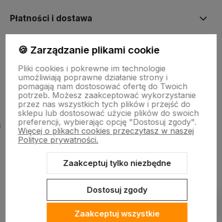
Płatności i dostawa
🍪 Zarządzanie plikami cookie
Informacje
Pliki cookies i pokrewne im technologie
umożliwiają poprawne działanie strony i
O firmie
pomagają nam dostosować ofertę do Twoich
potrzeb. Możesz zaakceptować wykorzystanie
przez nas wszystkich tych plików i przejść do
sklepu lub dostosować użycie plików do swoich
preferencji, wybierając opcję "Dostosuj zgody".
;
Więcej o plikach cookies przeczytasz w naszej
Polityce prywatności.
Zaakceptuj tylko niezbędne
Sklep internetowy Shoper Premium
Szablon Shoper Modern 3.0™
od GrowCommerce
Dostosuj zgody
Pokaż filtry
Zaakceptuj wszystkie