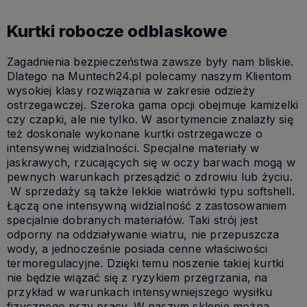
Kurtki robocze odblaskowe
Zagadnienia bezpieczeństwa zawsze były nam bliskie.
Dlatego na Muntech24.pl polecamy naszym Klientom
wysokiej klasy rozwiązania w zakresie odzieży
ostrzegawczej. Szeroka gama opcji obejmuje kamizelki
czy czapki, ale nie tylko. W asortymencie znalazły się
też doskonale wykonane kurtki ostrzegawcze o
intensywnej widzialności. Specjalne materiały w
jaskrawych, rzucających się w oczy barwach mogą w
pewnych warunkach przesądzić o zdrowiu lub życiu.
W sprzedaży są także lekkie wiatrówki typu softshell.
Łączą one intensywną widzialność z zastosowaniem
specjalnie dobranych materiałów. Taki strój jest
odporny na oddziaływanie wiatru, nie przepuszcza
wody, a jednocześnie posiada cenne właściwości
termoregulacyjne. Dzięki temu noszenie takiej kurtki
nie będzie wiązać się z ryzykiem przegrzania, na
przykład w warunkach intensywniejszego wysiłku
fizycznego przy pracy. W naszym sklepie można