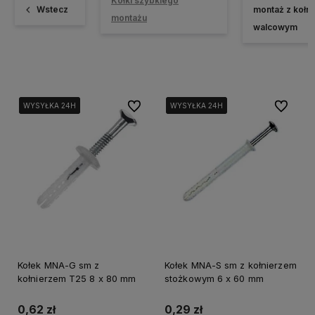
Kołki szybkiego
Wstecz
montaż z kołn
montażu
walcowym
Do ulubionych
Do ulubi
WYSYŁKA 24H
WYSYŁKA 24H
WYSYŁKA 24H
WYSYŁKA 24H
WYSYŁKA 24H
WYSYŁKA 24H
Kołek MNA-G sm z
Kołek MNA-S sm z kołnierzem
kołnierzem T25 8 x 80 mm
stożkowym 6 x 60 mm
0,62 zł
0,29 zł