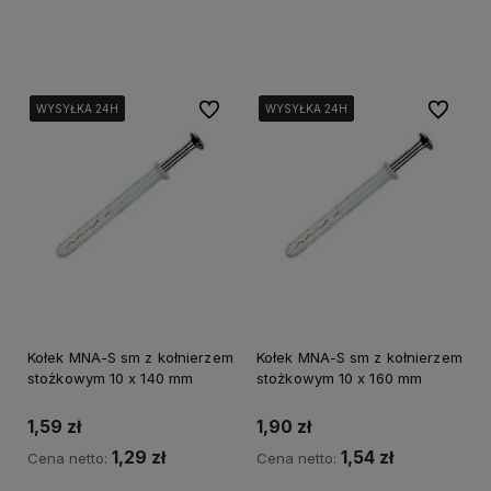
Do koszyka
Do koszyka
Do ulubionych
Do ulubi
WYSYŁKA 24H
WYSYŁKA 24H
WYSYŁKA 24H
WYSYŁKA 24H
WYSYŁKA 24H
WYSYŁKA 24H
WYSYŁKA 24H
WYSYŁKA 24H
Kołek MNA-S sm z kołnierzem
Kołek MNA-S sm z kołnierzem
stożkowym 10 x 140 mm
stożkowym 10 x 160 mm
1,59 zł
1,90 zł
1,29 zł
1,54 zł
Cena netto:
Cena netto: