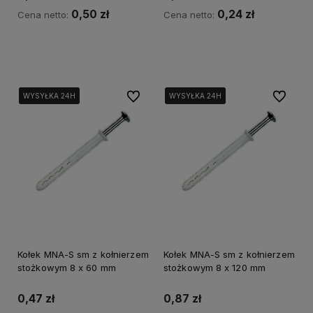
0,50 zł
0,24 zł
Cena netto:
Cena netto:
Do koszyka
Do koszyka
Do ulubionych
Do ulubi
WYSYŁKA 24H
WYSYŁKA 24H
WYSYŁKA 24H
WYSYŁKA 24H
WYSYŁKA 24H
WYSYŁKA 24H
Kołek MNA-S sm z kołnierzem
Kołek MNA-S sm z kołnierzem
stożkowym 8 x 60 mm
stożkowym 8 x 120 mm
0,47 zł
0,87 zł