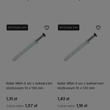
Do koszyka
Do koszyka
Do ulubionych
Do ulubi
WYSYŁKA 24H
WYSYŁKA 24H
WYSYŁKA 24H
WYSYŁKA 24H
WYSYŁKA 24H
WYSYŁKA 24H
WYSYŁKA 24H
WYSYŁKA 24H
Kołek MNA-S sm z kołnierzem
Kołek MNA-S sm z kołnierzem
stożkowym 10 x 100 mm
stożkowym 10 x 120 mm
1,31 zł
1,43 zł
1,07 zł
1,16 zł
Cena netto:
Cena netto: