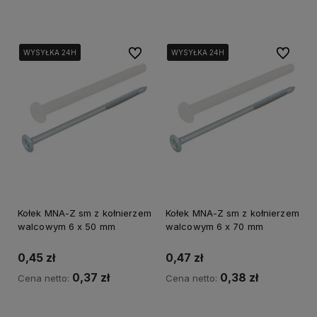
Do koszyka
Do koszyka
Do ulubionych
Do ulubi
WYSYŁKA 24H
WYSYŁKA 24H
WYSYŁKA 24H
WYSYŁKA 24H
WYSYŁKA 24H
WYSYŁKA 24H
Kołek MNA-Z sm z kołnierzem
Kołek MNA-Z sm z kołnierzem
walcowym 6 x 50 mm
walcowym 6 x 70 mm
0,45 zł
0,47 zł
0,37 zł
0,38 zł
Cena netto:
Cena netto:
Do koszyka
Do koszyka