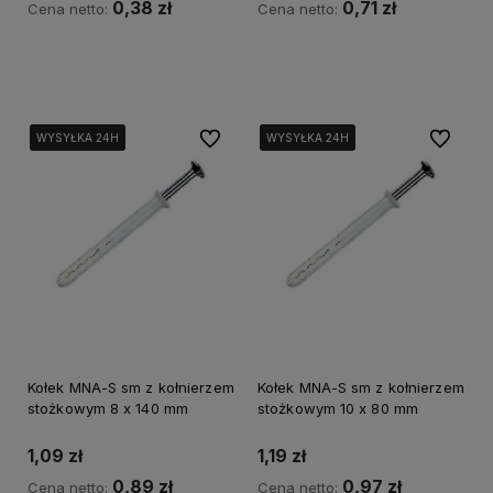
0,38 zł
0,71 zł
Cena netto:
Cena netto:
Do koszyka
Do koszyka
Do ulubionych
Do ulubi
WYSYŁKA 24H
WYSYŁKA 24H
WYSYŁKA 24H
WYSYŁKA 24H
WYSYŁKA 24H
WYSYŁKA 24H
WYSYŁKA 24H
WYSYŁKA 24H
Kołek MNA-S sm z kołnierzem
Kołek MNA-S sm z kołnierzem
stożkowym 8 x 140 mm
stożkowym 10 x 80 mm
1,09 zł
1,19 zł
0,89 zł
0,97 zł
Cena netto:
Cena netto: