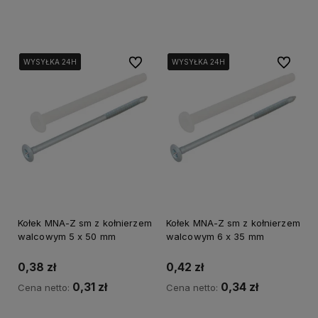
Do koszyka
Do koszyka
Do ulubionych
Do ulubi
WYSYŁKA 24H
WYSYŁKA 24H
WYSYŁKA 24H
WYSYŁKA 24H
WYSYŁKA 24H
WYSYŁKA 24H
Kołek MNA-Z sm z kołnierzem
Kołek MNA-Z sm z kołnierzem
walcowym 5 x 50 mm
walcowym 6 x 35 mm
0,38 zł
0,42 zł
0,31 zł
0,34 zł
Cena netto:
Cena netto: