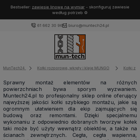
Bestseller:
zawiesie linowe na wymiar
- skonfiguruj zawiesie
według potrzeb ⚙️
61 662 30 96
biuro@muntech24.pl
MunTech24
Kołki rozporowe, wkręty i kleje MUNGO
Kołki z 
Sprawny montaż elementów na różnych
powierzchniach bywa sporym wyzwaniem.
Muntech24.pl to profesjonalny sklep online oferujący
najwyższej jakości kołki szybkiego montażu, jakie są
ogromnym ułatwieniem dla ekip zajmujących się
budową oraz remontami. Dzięki specjalnemu
wykonaniu z odpowiednio dobranych tworzyw kołek
taki może być użyty wewnątrz obiektów, a także na
ścianach zewnętrznych. Cegła, cegła wapienna,