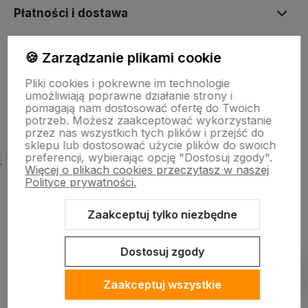
Płatności i dostawa
🍪 Zarządzanie plikami cookie
Informacje
Pliki cookies i pokrewne im technologie
umożliwiają poprawne działanie strony i
O firmie
pomagają nam dostosować ofertę do Twoich
potrzeb. Możesz zaakceptować wykorzystanie
przez nas wszystkich tych plików i przejść do
sklepu lub dostosować użycie plików do swoich
preferencji, wybierając opcję "Dostosuj zgody".
;
Więcej o plikach cookies przeczytasz w naszej
Polityce prywatności.
Zaakceptuj tylko niezbędne
Sklep internetowy Shoper Premium
Szablon Shoper Modern 3.0™
od GrowCommerce
Dostosuj zgody
Pokaż filtry
Zaakceptuj wszystkie