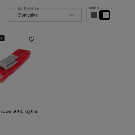
Układ
H
H
Do ulubionych
asowe 5000 kg 6 m