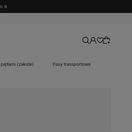
b ⚙️
 pętlami (zakute)
Pasy transportowe
Wybierz coś dla siebie z naszej aktualnej
oferty lub zaloguj się, aby przywrócić dodane
produkty do listy z poprzedniej sesji.