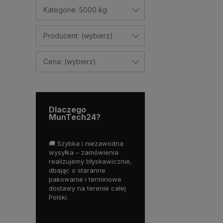
Kategorie: 5000 kg
Producent: (wybierz)
Cena: (wybierz)
Dlaczego
MunTech24?
zybka i niezawodna
💬 Fachowe doradztwo –
🔒 Bezpieczne zakupy
łka – zamówienia
nasz zespół to praktycy z
online – zapewniamy
izujemy błyskawicznie,
branży, którzy chętnie
wygodne metody
ąc o staranne
pomogą dobrać
płatności, transparent
wanie i terminowe
odpowiedni produkt do
zasady oraz ochronę
awy na terenie całej
Twoich potrzeb.
Twoich danych na
i.
każdym etapie transakc