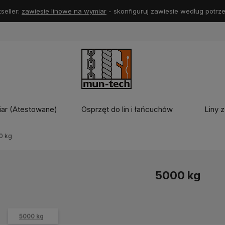
seller:
zawiesie linowe na wymiar
- skonfiguruj zawiesie według potrze
iar (Atestowane)
Osprzęt do lin i łańcuchów
Liny z
0 kg
5000 kg
5000 kg