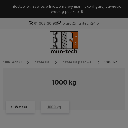
Bestseller:
zawiesie linowe na wymiar
- skonfiguruj zawiesie
według potrzeb ⚙️
61 662 30 96
biuro@muntech24.pl
MunTech24
Zawiesia
Zawiesia pasowe
1000 kg
1000 kg
Wstecz
1000 kg