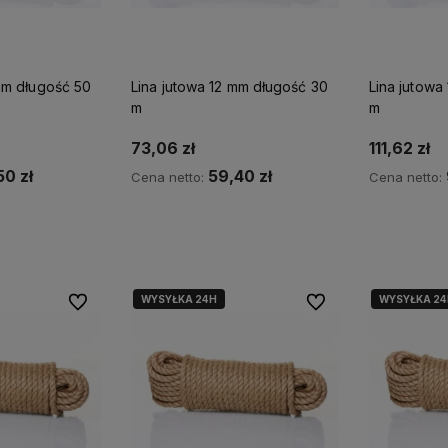
mm długość 50
Lina jutowa 12 mm długość 30
Lina jutowa
m
m
73,06 zł
111,62 zł
50 zł
59,40 zł
Cena netto:
Cena netto:
szyka
Do koszyka
D
WYSYŁKA 24H
WYSYŁKA 24
Do ulubionych
Do ulubionych
 Bezpieczne zakupy
✅ Sprawdzony asortyment
🚚 Szybka i niezawo
line – zapewniamy
– oferujemy wyłącznie
wysyłka – zamówien
godne metody
wysokiej jakości produkty
realizujemy błyskawi