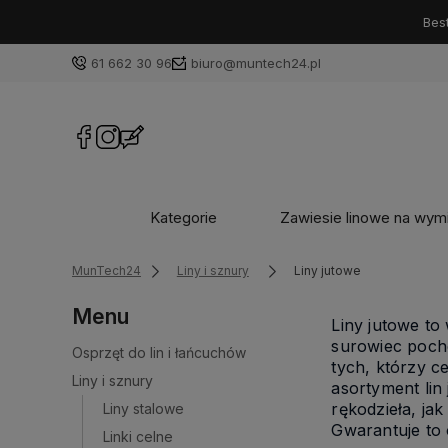
Best
61 662 30 96
biuro@muntech24.pl
Kategorie
Zawiesie linowe na wym
MunTech24
Liny i sznury
Liny jutowe
Menu
Liny jutowe to
surowiec pocho
Osprzęt do lin i łańcuchów
tych, którzy c
Liny i sznury
asortyment li
rękodzieła, jak
Liny stalowe
Gwarantuje to 
Linki celne