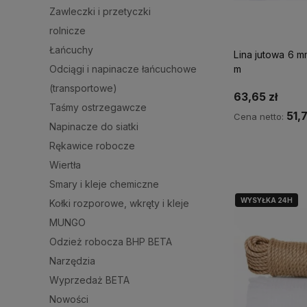
Zawleczki i przetyczki
rolnicze
Łańcuchy
Lina jutowa 6 
m
Odciągi i napinacze łańcuchowe
(transportowe)
63,65 zł
Taśmy ostrzegawcze
51,7
Cena netto:
Napinacze do siatki
Rękawice robocze
Do ko
Wiertła
Smary i kleje chemiczne
WYSYŁKA 24H
Kołki rozporowe, wkręty i kleje
MUNGO
Odzież robocza BHP BETA
Narzędzia
Wyprzedaż BETA
Nowości