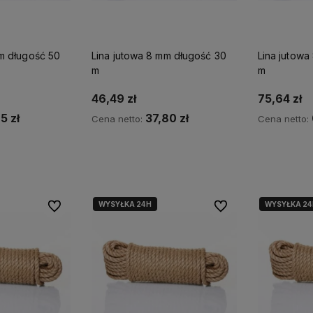
mm długość 50
Lina jutowa 8 mm długość 30
Lina jutowa
m
m
46,49 zł
75,64 zł
5 zł
37,80 zł
Cena netto:
Cena netto:
szyka
Do koszyka
D
WYSYŁKA 24H
WYSYŁKA 24
Do ulubionych
Do ulubionych