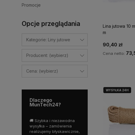
Promocje
Opcje przeglądania
Lina jutowa 10 
m
Kategorie: Liny jutowe
90,40 zł
73,
Cena netto:
Producent: (wybierz)
Do ko
Cena: (wybierz)
WYSYŁKA 24H
Dlaczego
MunTech24?
ony asortyment
🚚 Szybka i niezawodna
💬 Fachowe doradztwo –
🔒
y wyłącznie
wysyłka – zamówienia
nasz zespół to praktycy z
on
akości produkty
realizujemy błyskawicznie,
branży, którzy chętnie
wy