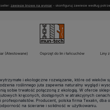
seller:
zawiesie linowe na wymiar
- skonfiguruj zawiesie według potrze
iar (Atestowane)
Osprzęt do lin i łańcuchów
Liny z
 wytrzymałe i ekologiczne rozwiązanie, które od wieków 
dzenia roślinnego juta zapewnia naturalny wygląd i wyso
enią sobie trwałość połączoną z ekologią. W ofercie sklep
n jutowych kręconych, dostępnych w atrakcyjnych cenac
 i profesjonalistów. Producent, polska firma Texalin, dba
odporność na ścieranie i solidność w użytkowaniu.