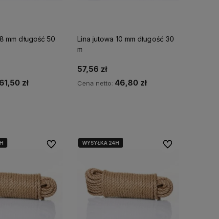
 8 mm długość 50
Lina jutowa 10 mm długość 30
m
57,56 zł
61,50 zł
46,80 zł
Cena netto:
o koszyka
Do koszyka
H
WYSYŁKA 24H
Do ulubionych
Do ulubionych