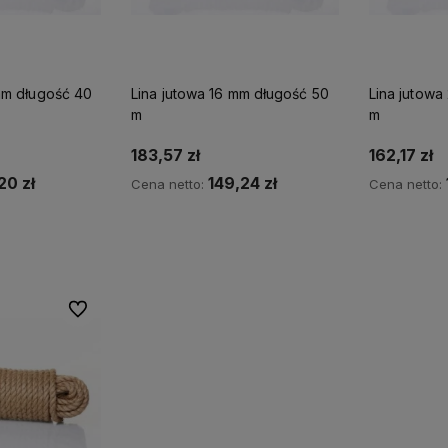
atności, transparentne
od renomowanych
dbając o staranne
sady oraz ochronę
producentów, które
pakowanie i termin
oich danych na
spełniają rygorystyczne
dostawy na terenie c
żdym etapie transakcji.
normy bezpieczeństwa i
Polski.
trwałości.
mm długość 40
Lina jutowa 16 mm długość 50
Lina jutowa
m
m
183,57 zł
162,17 zł
20 zł
149,24 zł
Cena netto:
Cena netto:
szyka
Do koszyka
D
Do ulubionych