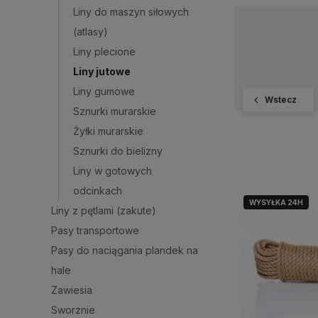
Liny do maszyn siłowych
(atlasy)
Liny plecione
Liny jutowe
Liny gumowe
Wstecz
Sznurki murarskie
Żyłki murarskie
Sznurki do bielizny
Liny w gotowych
odcinkach
WYSYŁKA 24H
Liny z pętlami (zakute)
Pasy transportowe
Pasy do naciągania plandek na
hale
Zawiesia
Sworznie