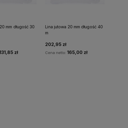
owe
ałej
 20 mm długość 30
Lina jutowa 20 mm długość 40
m
202,95 zł
131,85 zł
165,00 zł
Cena netto:
o koszyka
Do koszyka