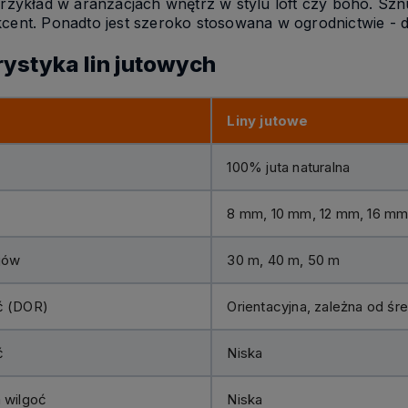
przykład w aranżacjach wnętrz w stylu loft czy boho. Sz
cent. Ponadto jest szeroko stosowana w ogrodnictwie - do
ystyka lin jutowych
Liny jutowe
100% juta naturalna
8 mm, 10 mm, 12 mm, 16 m
jów
30 m, 40 m, 50 m
ć (DOR)
Orientacyjna, zależna od śr
ć
Niska
 wilgoć
Niska