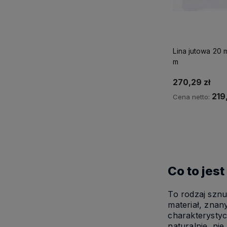
Lina jutowa 20
m
270,29 zł
219
Cena netto:
Do ko
Co to jest
To rodzaj sznu
materiał, znan
charakterystyc
naturalnie, ni