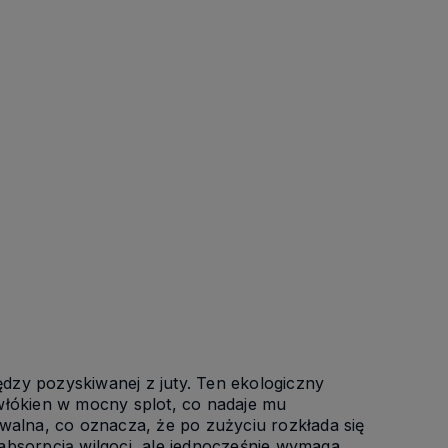
dzy pozyskiwanej z juty. Ten ekologiczny
 włókien w mocny splot, co nadaje mu
owalna, co oznacza, że po zużyciu rozkłada się
 absorpcją wilgoci, ale jednocześnie wymaga