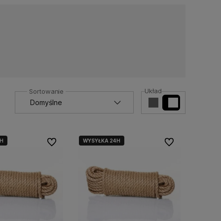
Układ
H
WYSYŁKA 24H
Do ulubionych
Do ulubionych