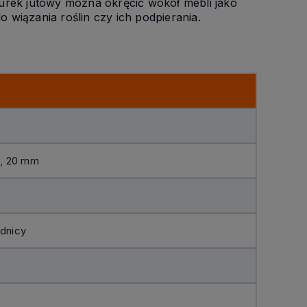
nurek jutowy można okręcić wokół mebli jako
 wiązania roślin czy ich podpierania.
m, 20 mm
ednicy