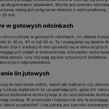
jej długotrwałym działaniem. Wyrób jest szeroko stosow
luczową zaletą jest połączenie lekkości z wytrzymałością
o 20 mm.
owe w gotowych odcinkach
 i sznury jutowe w gotowych odcinkach, co ułatwia transp
ści to 30 m, 40 m lub 50 m. Te rozwiązania są idealne dla
dowo lina o średnicy 6 mm sprawdzi się w dekoracyjnych
ymagających zadań w budownictwie (chociażby wykonania 
kiej jakości. Liny obywają się bez sztucznych dodatków,
etycznych odpowiedników.
nie lin jutowych
łużą do tworzenia ozdób, takich jak makramy czy plecio
 funkcję żeglarskich lin uzupełniających, gdzie ich natu
ranża budowlana wykorzystuje je do uszczelniania domów
wniają izolację. W przemyśle i transporcie liny te poma
ać takich produktów? Lina jutowa jest szeroko stosowana t