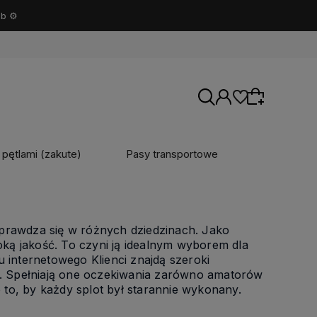
b ⚙️
 pętlami (zakute)
Pasy transportowe
Wybierz coś dla siebie z naszej aktualnej
oferty lub zaloguj się, aby przywrócić dodane
sprawdza się w różnych dziedzinach. Jako
produkty do listy z poprzedniej sesji.
ką jakość. To czyni ją idealnym wyborem dla
u internetowego Klienci znajdą szeroki
h. Spełniają one oczekiwania zarówno amatorów
 o to, by każdy splot był starannie wykonany.