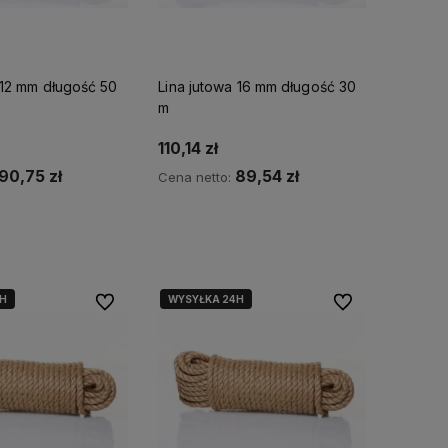
 12 mm długość 50
Lina jutowa 16 mm długość 30
m
110,14 zł
90,75 zł
89,54 zł
Cena netto:
o koszyka
Do koszyka
H
WYSYŁKA 24H
Do ulubionych
Do ulubionych
dna
ia
cznie,