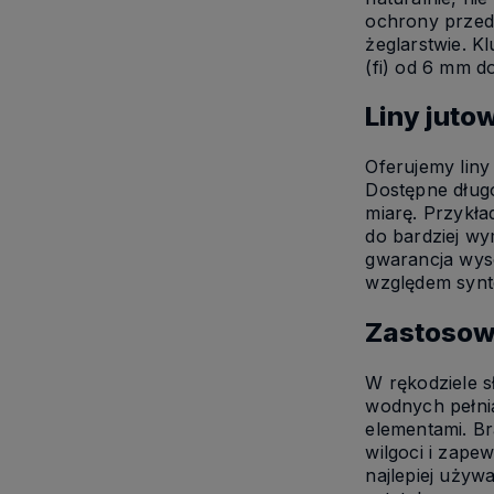
ochrony przed 
żeglarstwie. K
(fi) od 6 mm d
Liny jut
Oferujemy liny
Dostępne długo
miarę. Przykła
do bardziej w
gwarancja wyso
względem synt
Zastosowa
W rękodziele s
wodnych pełnią
elementami. B
wilgoci i zape
najlepiej używ