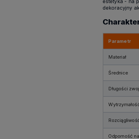
estetyka - na 
dekoracyjny ak
Charakter
Parametr
Materiał
Średnice
Długości zwo
Wytrzymałoś
Rozciągliwoś
Odporność na