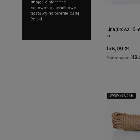
owanych
dbając o staranne
pomogą dobrać
pł
w, które
pakowanie i terminowe
odpowiedni produkt do
za
rygorystyczne
dostawy na terenie całej
Twoich potrzeb.
Tw
pieczeństwa i
Polski.
ka
Lina jutowa 16 
m
138,00 zł
112,
Cena netto:
Do ko
WYSYŁKA 24H