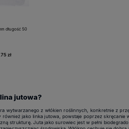
 mm długość 50
,75 zł
szyka
 lina jutowa?
ra wytwarzanego z włókien roślinnych, konkretnie z przę
y również jako linka jutowa, powstaje poprzez skręcanie
zną strukturę. Juta jako surowiec jest w pełni biodegrad
e zanieczyszczając środowiska. Włókno cechuje się dobrą