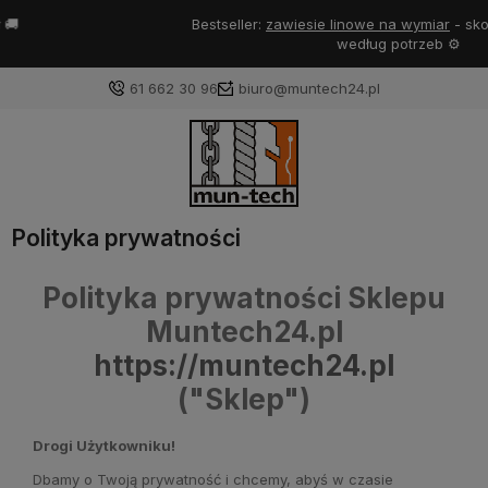
Bestseller:
zawiesie linowe na wymiar
- skonfiguruj zawiesie
według potrzeb ⚙️
61 662 30 96
biuro@muntech24.pl
Polityka prywatności
Polityka prywatności Sklepu
Muntech24.pl
https://muntech24.pl
("Sklep")
Drogi Użytkowniku!
Dbamy o Twoją prywatność i chcemy, abyś w czasie