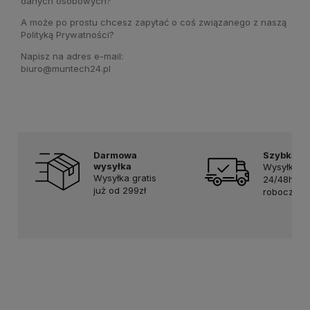
danych osobowych?
A może po prostu chcesz zapytać o coś związanego z naszą
Polityką Prywatności?
Napisz na adres e-mail:
biuro@muntech24.pl
Darmowa
Szybka d
wysyłka
Wysyłka w
Wysyłka gratis
24/48h w 
już od 299zł
robocze