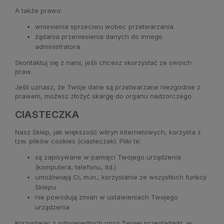
A także prawo:
wniesienia sprzeciwu wobec przetwarzania
żądania przeniesienia danych do innego
administratora
Skontaktuj się z nami, jeśli chcesz skorzystać ze swoich
praw.
Jeśli uznasz, że Twoje dane są przetwarzane niezgodnie z
prawem, możesz złożyć skargę do organu nadzorczego.
CIASTECZKA
Nasz Sklep, jak większość witryn internetowych, korzysta z
tzw. plików cookies (ciasteczek). Pliki te:
są zapisywane w pamięci Twojego urządzenia
(komputera, telefonu, itd.)
umożliwiają Ci, m.in., korzystanie ze wszystkich funkcji
Sklepu
nie powodują zmian w ustawieniach Twojego
urządzenia
Korzystając z odpowiednich opcji Twojej przeglądarki, w