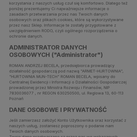
korzystania z naszych usług czuł się komfortowo. Dlatego też
poniżej prezentujemy Ci najważniejsze informacje o
zasadach przetwarzania przez nas Twoich danych
osobowych oraz plikach cookies, które są wykorzystywane
przez nasz Sklep. Informacje te zostały przygotowane z
uwzględnieniem RODO, czyli ogólnego rozporządzenia o
ochronie danych.
ADMINISTRATOR DANYCH
OSOBOWYCH ("Administrator")
ROMAN ANDRZEJ BECELA, przedsiębiorca prowadzący
działalność gospodarczą pod nazwą "ARMET-HURTOWNIA",
"HURTOWNIA MUN-TECH" ROMAN BECELA, wpisany do
Centralnej Ewidencji i Informacji o Działalności Gospodarczej
prowadzonej przez Ministra Rozwoju i Finansów, NIP
7830036077 , nr REGON 630250500, ul. Reglowa 13, 60-113
Poznań
DANE OSOBOWE I PRYWATNOŚĆ
Jeśli zamierzasz założyć Konto Użytkownika oraz korzystać z
naszych usług, zostaniesz poproszony o podanie nam
Twoich danych osobowych.
Twoje dane przetwarzane są przez nas we wskazanych