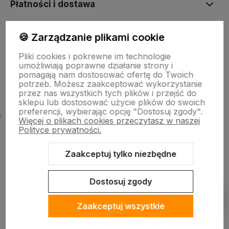
Płatności i dostawa
🍪 Zarządzanie plikami cookie
Informacje
Pliki cookies i pokrewne im technologie
umożliwiają poprawne działanie strony i
O firmie
pomagają nam dostosować ofertę do Twoich
potrzeb. Możesz zaakceptować wykorzystanie
przez nas wszystkich tych plików i przejść do
sklepu lub dostosować użycie plików do swoich
preferencji, wybierając opcję "Dostosuj zgody".
;
Więcej o plikach cookies przeczytasz w naszej
Polityce prywatności.
Zaakceptuj tylko niezbędne
Sklep internetowy Shoper Premium
Szablon Shoper Modern 3.0™
od GrowCommerce
Dostosuj zgody
Pokaż filtry
Zaakceptuj wszystkie