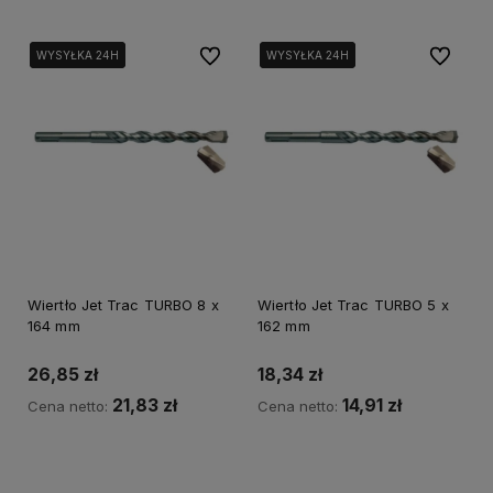
Do ulubionych
Do ulubi
WYSYŁKA 24H
WYSYŁKA 24H
WYSYŁKA 24H
WYSYŁKA 24H
Wiertło Jet Trac TURBO 8 x
Wiertło Jet Trac TURBO 5 x
164 mm
162 mm
26,85 zł
18,34 zł
21,83 zł
14,91 zł
Cena netto:
Cena netto:
Do koszyka
Do koszyka