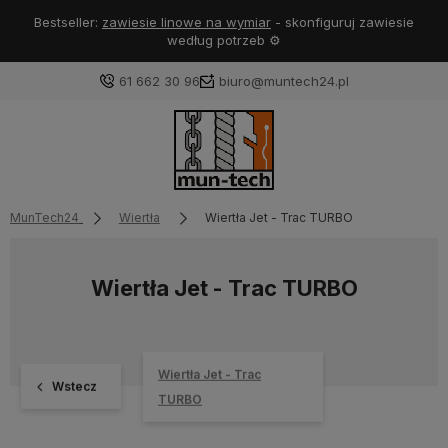
Bestseller:
zawiesie linowe na wymiar
- skonfiguruj zawiesie
według potrzeb ⚙️
61 662 30 96
biuro@muntech24.pl
MunTech24
Wiertła
Wiertła Jet - Trac TURBO
Wiertła Jet - Trac TURBO
Wiertła Jet - Trac
Wstecz
TURBO