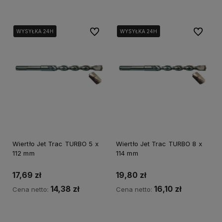
Do ulubionych
Do ulubi
WYSYŁKA 24H
WYSYŁKA 24H
WYSYŁKA 24H
WYSYŁKA 24H
Wiertło Jet Trac TURBO 5 x
Wiertło Jet Trac TURBO 8 x
112 mm
114 mm
17,69 zł
19,80 zł
14,38 zł
16,10 zł
Cena netto:
Cena netto:
Do koszyka
Do koszyka