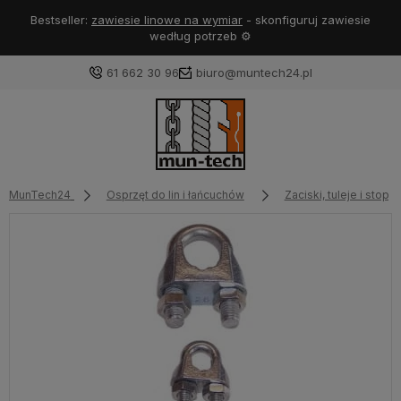
Bestseller:
zawiesie linowe na wymiar
- skonfiguruj zawiesie
według potrzeb ⚙️
61 662 30 96
biuro@muntech24.pl
MunTech24
Osprzęt do lin i łańcuchów
Zaciski, tuleje i stoper