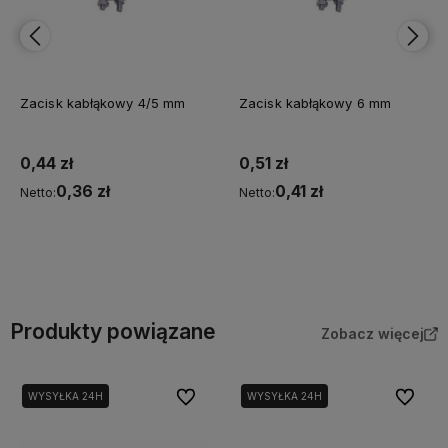
Zacisk kabłąkowy 4/5 mm
Zacisk kabłąkowy 6 mm
0,44 zł
0,51 zł
0,36 zł
0,41 zł
Netto:
Netto:
Do koszyka
Do koszyka
Produkty powiązane
Zobacz więcej
Do ulubionych
Do ulubi
WYSYŁKA 24H
WYSYŁKA 24H