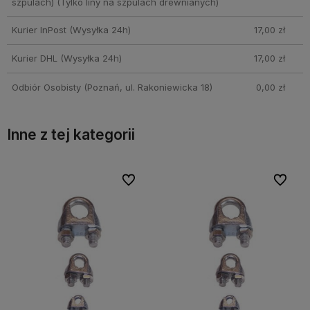
szpulach)
(Tylko liny na szpulach drewnianych)
Kurier InPost
(Wysyłka 24h)
17,00 zł
Kurier DHL
(Wysyłka 24h)
17,00 zł
Odbiór Osobisty
(Poznań, ul. Rakoniewicka 18)
0,00 zł
Inne z tej kategorii
bionych
bionych
Do ulubionych
Do ulubionych
Do ulubi
Do ulubi