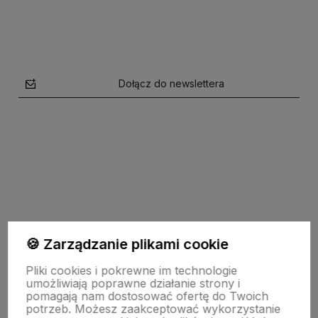
Dołącz do newslettera
polityce prywatności
🍪 Zarządzanie plikami cookie
Moje konto
Pliki cookies i pokrewne im technologie
umożliwiają poprawne działanie strony i
pomagają nam dostosować ofertę do Twoich
Płatności i dostawa
potrzeb. Możesz zaakceptować wykorzystanie