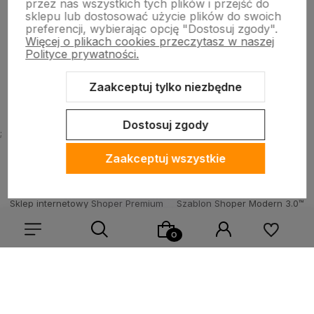
przez nas wszystkich tych plików i przejść do
sklepu lub dostosować użycie plików do swoich
preferencji, wybierając opcję "Dostosuj zgody".
Informacje
Więcej o plikach cookies przeczytasz w naszej
Polityce prywatności.
O firmie
Zaakceptuj tylko niezbędne
Dostosuj zgody
;
Zaakceptuj wszystkie
Sklep internetowy Shoper Premium
Szablon Shoper Modern 3.0™
od GrowCommerce
Wybierz coś dla siebie z naszej aktualnej oferty lub zaloguj
się, aby przywrócić dodane produkty do listy z poprzedniej