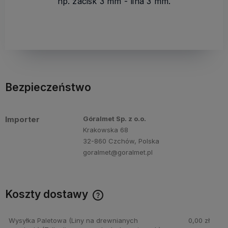
np. zacisk 3 mm - lina 3 mm.
Bezpieczeństwo
Importer
Góralmet Sp. z o.o.
Krakowska 68
32-860 Czchów, Polska
goralmet@goralmet.pl
Koszty dostawy
Cena nie zawiera ewentualnych kosztów płatności
Wysyłka Paletowa (Liny na drewnianych
0,00 zł