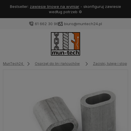
Bestseller:
zawiesie linowe na wymiar
- skonfiguruj zawiesie
według potrzeb ⚙️
61 662 30 96
biuro@muntech24.pl
MunTech24
Osprzęt do lin i łańcuchów
Zaciski, tuleje i stoper