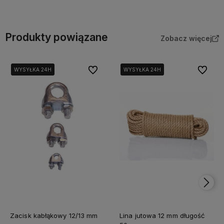
Do koszyka
Do koszyka
Produkty powiązane
Zobacz więcej
Do ulubionych
Do ulubi
WYSYŁKA 24H
WYSYŁKA 24H
WYSYŁKA 24H
WYSYŁKA 24H
Zacisk kabłąkowy 12/13 mm
Lina jutowa 12 mm długość