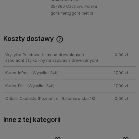
32-860 Czchów, Polska
goralmet@goralmet.pl
Koszty dostawy
Cena nie zawiera ewentualnych kosztów płatności
Wysyłka Paletowa (Liny na drewnianych
0,00 zł
szpulach)
(Tylko liny na szpulach drewnianych)
Kurier InPost
(Wysyłka 24h)
17,00 zł
Kurier DHL
(Wysyłka 24h)
17,00 zł
Odbiór Osobisty
(Poznań, ul. Rakoniewicka 18)
0,00 zł
Inne z tej kategorii