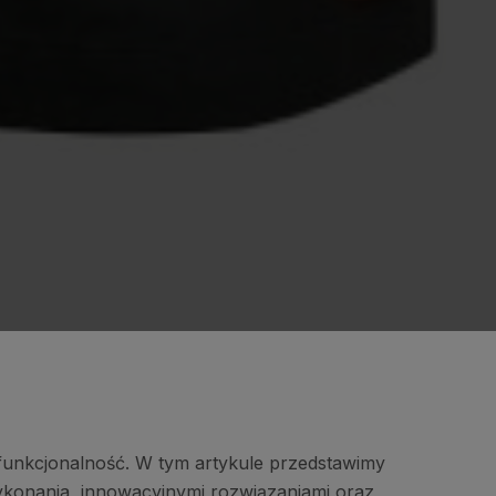
funkcjonalność. W tym artykule przedstawimy
wykonania, innowacyjnymi rozwiązaniami oraz