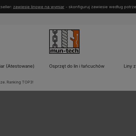
Darmowa dostawa od 299 zł 🚚
iar (Atestowane)
Osprzęt do lin i łańcuchów
Liny z
ze. Ranking TOP3!