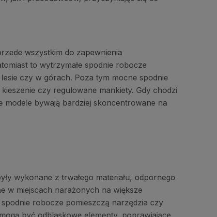
przede wszystkim do zapewnienia
atomiast to wytrzymałe spodnie robocze
lesie czy w górach. Poza tym mocne spodnie
 kieszenie czy regulowane mankiety. Gdy chodzi
zne modele bywają bardziej skoncentrowane na
były wykonane z trwałego materiału, odpornego
ne w miejscach narażonych na większe
łe spodnie robocze pomieszczą narzędzia czy
m mogą być odblaskowe elementy, poprawiające