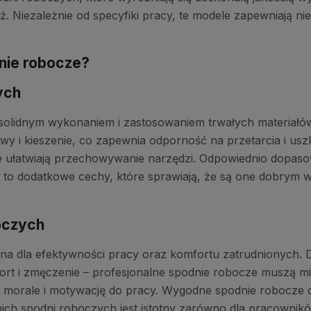
 Niezależnie od specyfiki pracy, te modele zapewniają nie
nie robocze?
ych
solidnym wykonaniem i zastosowaniem trwałych materiałów,
 i kieszenie, co zapewnia odporność na przetarcia i uszk
ie ułatwiają przechowywanie narzędzi. Odpowiednio dopa
a to dodatkowe cechy, które sprawiają, że są one dobrym
oczych
na dla efektywności pracy oraz komfortu zatrudnionych. D
rt i zmęczenie – profesjonalne spodnie robocze muszą mie
na morale i motywację do pracy. Wygodne spodnie robocze 
ch spodni roboczych jest istotny zarówno dla pracowników