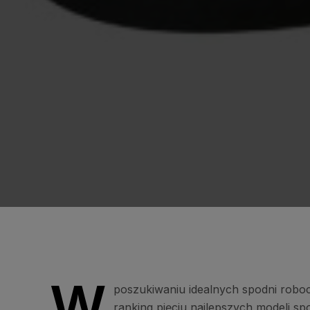
W
poszukiwaniu idealnych spodni robo
ranking pięciu najlepszych modeli s