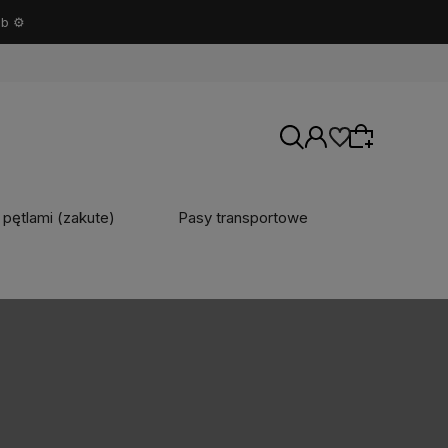
 pętlami (zakute)
Pasy transportowe
Wybierz coś dla siebie z naszej aktualnej
oferty lub zaloguj się, aby przywrócić dodane
produkty do listy z poprzedniej sesji.