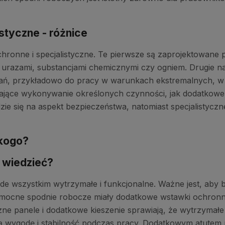
styczne - różnice
ronne i specjalistyczne. Te pierwsze są zaprojektowane 
 urazami, substancjami chemicznymi czy ogniem. Drugie n
ań, przykładowo do pracy w warunkach ekstremalnych, w 
iające wykonywanie określonych czynności, jak dodatkowe
zie się na aspekt bezpieczeństwa, natomiast specjalistyc
 kogo?
 wiedzieć?
e wszystkim wytrzymałe i funkcjonalne. Ważne jest, aby 
by mocne spodnie robocze miały dodatkowe wstawki ochron
yczne panele i dodatkowe kieszenie sprawiają, że wytrzyma
ają wygodę i stabilność podczas pracy. Dodatkowym atute