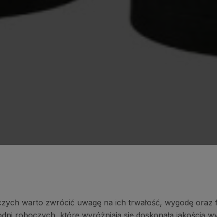
czych warto zwrócić uwagę na ich trwałość, wygodę oraz 
podni roboczych, które wyróżniają się doskonałą jakością 