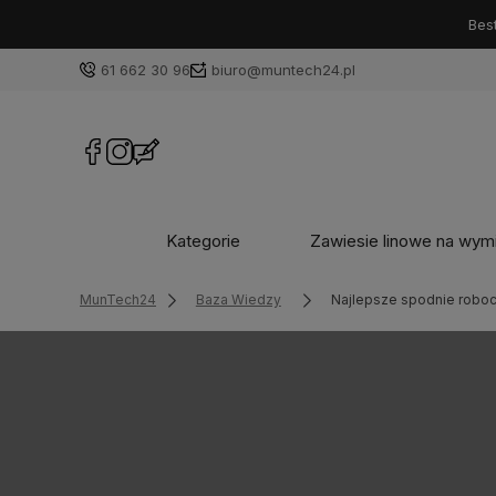
61 662 30 96
biuro@muntech24.pl
Kategorie
Zawiesie linowe na wym
MunTech24
Baza Wiedzy
Najlepsze spodnie roboc