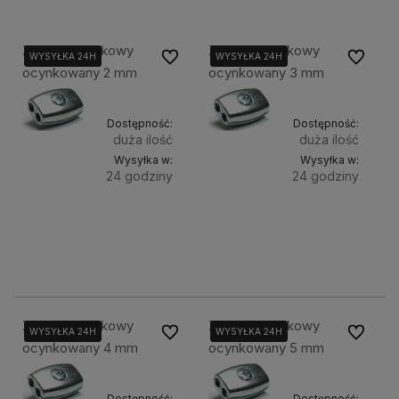
Zacisk kubełkowy
Zacisk kubełkowy
Do ulubionych
Do ulubi
WYSYŁKA 24H
WYSYŁKA 24H
WYSYŁKA 24H
WYSYŁKA 24H
ocynkowany 2 mm
ocynkowany 3 mm
Dostępność:
Dostępność:
duża ilość
duża ilość
Wysyłka w:
Wysyłka w:
24 godziny
24 godziny
Do
Do
1,97 zł
2,16 zł
Cena
Cena
koszyka
koszyka
netto:
netto:
1,60 zł
1,76 zł
Zacisk kubełkowy
Zacisk kubełkowy
Do ulubionych
Do ulubi
WYSYŁKA 24H
WYSYŁKA 24H
WYSYŁKA 24H
WYSYŁKA 24H
ocynkowany 4 mm
ocynkowany 5 mm
Dostępność:
Dostępność: