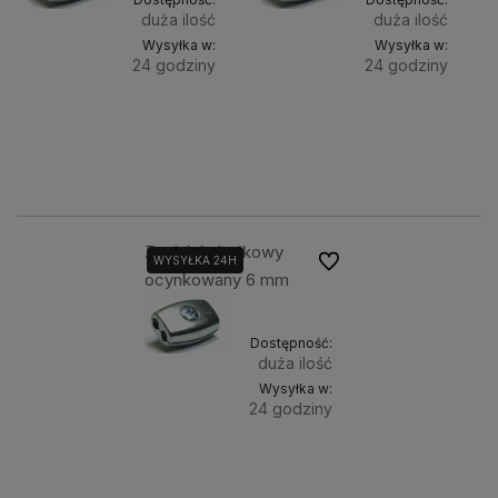
duża ilość
duża ilość
Wysyłka w:
Wysyłka w:
24 godziny
24 godziny
Do
Do
2,87 zł
2,98 zł
Cena
Cena
koszyka
koszyka
netto:
netto:
2,33 zł
2,42 zł
Zacisk kubełkowy
Do ulubionych
WYSYŁKA 24H
ocynkowany 6 mm
Dostępność:
duża ilość
Wysyłka w:
24 godziny
Do
3,24 zł
Cena
koszyka