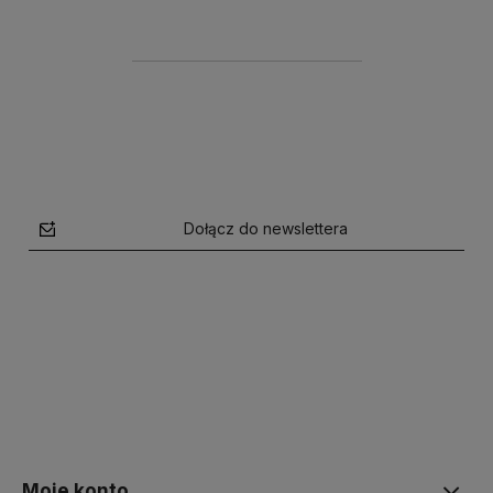
netto:
2,63 zł
Dołącz do newslettera
polityce prywatności
Moje konto