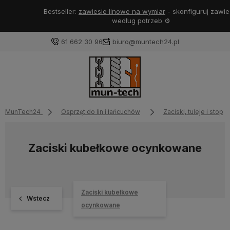
Bestseller:
zawiesie linowe na wymiar
- skonfiguruj zawiesie
według potrzeb ⚙️
61 662 30 96
biuro@muntech24.pl
MunTech24
Osprzęt do lin i łańcuchów
Zaciski, tuleje i stoper
Zaciski kubełkowe ocynkowane
Zaciski kubełkowe
Wstecz
ocynkowane