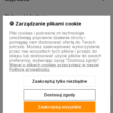
Płatności i dostawa
🍪 Zarządzanie plikami cookie
Pliki cookies i pokrewne im technologie
Informacje
umożliwiają poprawne działanie strony i
pomagają nam dostosować ofertę do Twoich
potrzeb. Możesz zaakceptować wykorzystanie
O firmie
przez nas wszystkich tych plików i przejść do
sklepu lub dostosować użycie plików do swoich
preferencji, wybierając opcję "Dostosuj zgody".
Więcej o plikach cookies przeczytasz w naszej
Polityce prywatności.
;
Zaakceptuj tylko niezbędne
Dostosuj zgody
Sklep internetowy Shoper Premium
Szablon Shoper Modern 3.0™
od GrowCommerce
Pokaż filtry
Zaakceptuj wszystkie