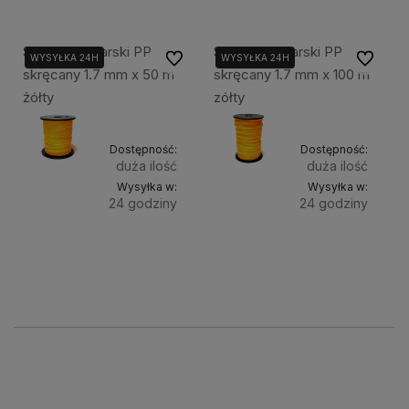
Sznurek murarski PP
Sznurek murarski PP
Do ulubionych
Do ulubi
WYSYŁKA 24H
WYSYŁKA 24H
skręcany 1.7 mm x 50 m
skręcany 1.7 mm x 100 m
żółty
zółty
Dostępność:
Dostępność:
duża ilość
duża ilość
Wysyłka w:
Wysyłka w:
24 godziny
24 godziny
Do
Do
3,69 zł
6,46 zł
Cena
Cena
koszyka
koszyka
netto:
netto:
3,00 zł
5,25 zł