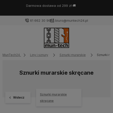
Bestseller:
zawiesie linowe na wymiar
- skonfiguruj z
według potrzeb ⚙️
61 662 30 96
biuro@muntech24.pl
MunTech24
Liny i sznury
Sznurki murarskie
Sznurki mu
Sznurki murarskie skręcane
Sznurki murarskie
Wstecz
skręcane