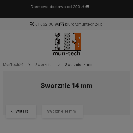
Bestseller:
zawiesie linowe na wymiar
- skonfiguruj z
według potrzeb ⚙️
61 662 30 96
biuro@muntech24.pl
MunTech24
Sworznie
Sworznie 14 mm
Sworznie 14 mm
Wstecz
Sworznie 14 mm