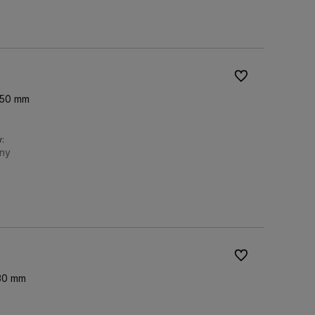
Do koszyka
Do ulubionych
150 mm
:
ny
Do koszyka
Do ulubionych
 30 mm