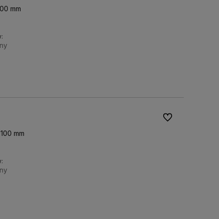
100 mm
:
ny
Do koszyka
Do ulubionych
 100 mm
:
ny
Do koszyka