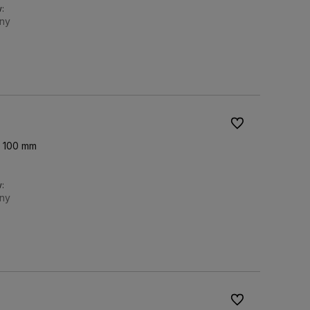
:
ny
Do koszyka
Do ulubionych
x 100 mm
:
ny
Do koszyka
Do ulubionych