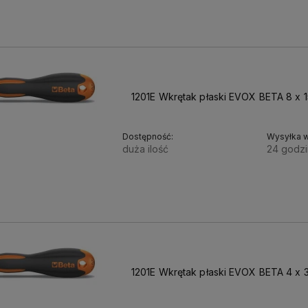
23,68 zł
19,25 zł
Cena netto:
1201E Wkrętak płaski EVOX BETA 8 x 
Dostępność:
Wysyłka w
duża ilość
24 godzi
31,60 zł
25,69 zł
Cena netto:
1201E Wkrętak płaski EVOX BETA 4 x