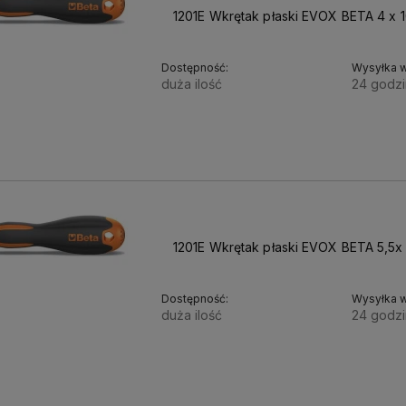
1201E Wkrętak płaski EVOX BETA 4 x 
Dostępność:
Wysyłka w
duża ilość
24 godzi
16,10 zł
13,09 zł
Cena netto:
1201E Wkrętak płaski EVOX BETA 5,5x
Dostępność:
Wysyłka w
duża ilość
24 godzi
19,15 zł
15,57 zł
Cena netto: