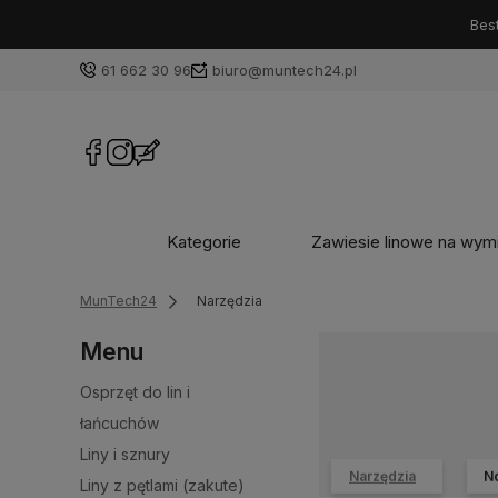
Best
61 662 30 96
biuro@muntech24.pl
Kategorie
Zawiesie linowe na wym
MunTech24
Narzędzia
Menu
Osprzęt do lin i
łańcuchów
Liny i sznury
Narzędzia
No
Liny z pętlami (zakute)