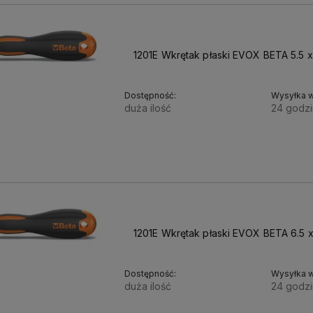
✅ Sprawdzony
🚚 Szybka i
asortyment –
niezawodna
1201E Wkrętak płaski EVOX BETA 5.5 
oferujemy
wysyłka –
y
wyłącznie wysokiej
zamówienia
jakości produkty od
realizujemy
Dostępność:
Wysyłka w
renomowanych
błyskawicznie,
duża ilość
24 godzi
producentów, które
dbając o staranne
spełniają
pakowanie i
dym
rygorystyczne
terminowe dostawy
20,70 zł
.
normy
na terenie całej
16,83 zł
Cena netto:
bezpieczeństwa i
Polski.
trwałości.
1201E Wkrętak płaski EVOX BETA 6.5 
Dostępność:
Wysyłka w
duża ilość
24 godzi