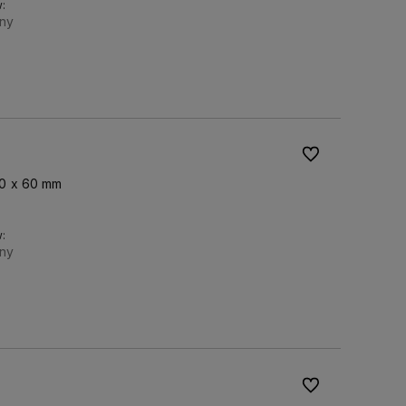
:
ny
Do koszyka
Do ulubionych
0 x 60 mm
:
ny
Do koszyka
Do ulubionych