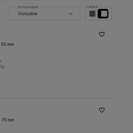
Układ
Do ulubionych
x 50 mm
:
ny
Do koszyka
Do ulubionych
x 75 mm