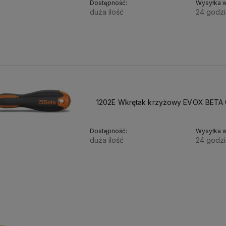
Dostępność:
Wysyłka w
duża ilość
24 godzi
21,08 zł
17,14 zł
Cena netto:
1202E Wkrętak krzyżowy EVOX BETA 
Dostępność:
Wysyłka w
duża ilość
24 godzi
11,23 zł
9,13 zł
Cena netto: