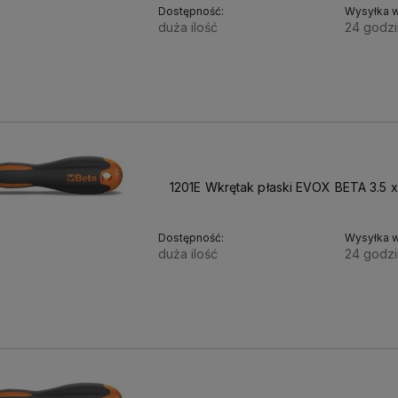
Dostępność:
Wysyłka w
duża ilość
24 godzi
15,38 zł
12,50 zł
Cena netto:
1201E Wkrętak płaski EVOX BETA 3.5 
Dostępność:
Wysyłka w
duża ilość
24 godzi
15,38 zł
12,50 zł
Cena netto: