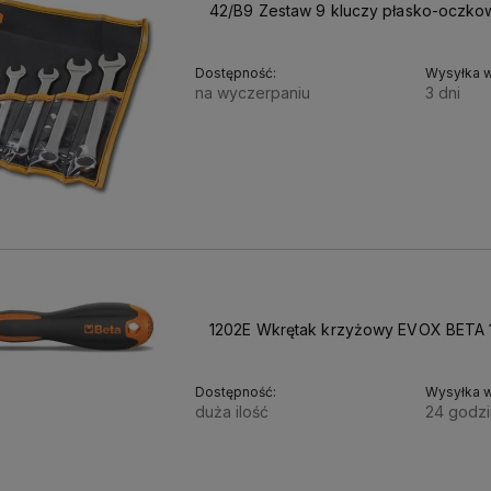
42/B9 Zestaw 9 kluczy płasko-oczk
Dostępność:
Wysyłka w
na wyczerpaniu
3 dni
295,20 zł
240,00 zł
Cena netto:
1202E Wkrętak krzyżowy EVOX BETA 
Dostępność:
Wysyłka w
duża ilość
24 godzi
18,48 zł
15,02 zł
Cena netto: