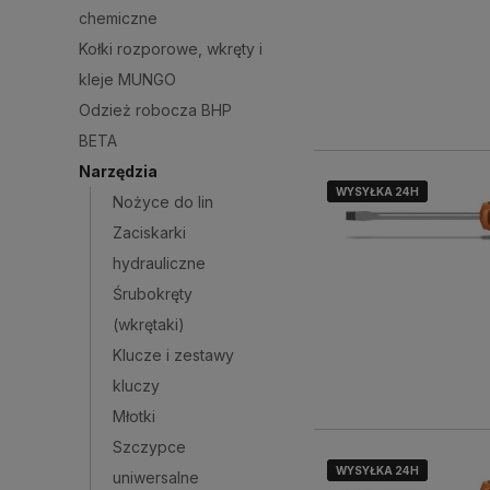
chemiczne
Kołki rozporowe, wkręty i
kleje MUNGO
Odzież robocza BHP
BETA
Narzędzia
WYSYŁKA 24H
WYSYŁKA 24H
WYSYŁKA 24H
Nożyce do lin
Zaciskarki
hydrauliczne
Śrubokręty
(wkrętaki)
Klucze i zestawy
kluczy
Młotki
Szczypce
WYSYŁKA 24H
WYSYŁKA 24H
WYSYŁKA 24H
uniwersalne