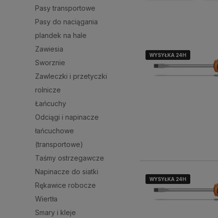
Pasy transportowe
Pasy do naciągania
plandek na hale
Zawiesia
WYSYŁKA 24H
WYSYŁKA 24H
WYSYŁKA 24H
Sworznie
Zawleczki i przetyczki
rolnicze
Łańcuchy
Odciągi i napinacze
łańcuchowe
(transportowe)
Taśmy ostrzegawcze
Napinacze do siatki
WYSYŁKA 24H
WYSYŁKA 24H
WYSYŁKA 24H
Rękawice robocze
Wiertła
Smary i kleje