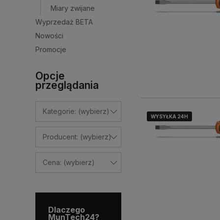
Miary zwijane
Wyprzedaż BETA
Nowości
Promocje
Opcje
przeglądania
Kategorie: (wybierz)
WYSYŁKA 24H
WYSYŁKA 24H
WYSYŁKA 24H
Producent: (wybierz)
Cena: (wybierz)
Dlaczego
MunTech24?