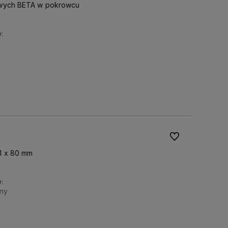
owych BETA w pokrowcu
:
Do koszyka
Do ulubionych
1 x 80 mm
:
ny
Do koszyka