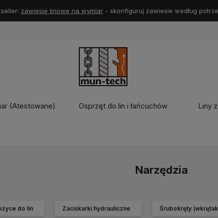
seller:
zawiesie linowe na wymiar
- skonfiguruj zawiesie według potrze
iar (Atestowane)
Osprzęt do lin i łańcuchów
Liny z
Narzędzia
życe do lin
Zaciskarki hydrauliczne
Śrubokręty (wkrętak