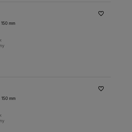
Do ulubionych
x 150 mm
:
ny
Do koszyka
Do ulubionych
x 150 mm
:
ny