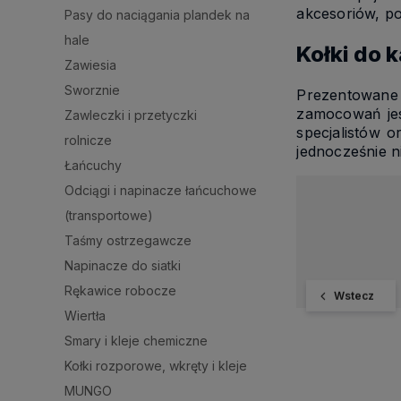
akcesoriów, po
Pasy do naciągania plandek na
hale
Kołki do 
Zawiesia
Sworznie
Prezentowane 
zamocowań jes
Zawleczki i przetyczki
specjalistów o
rolnicze
jednocześnie n
Łańcuchy
Odciągi i napinacze łańcuchowe
(transportowe)
Taśmy ostrzegawcze
Napinacze do siatki
Rękawice robocze
Wstecz
Wiertła
Smary i kleje chemiczne
Kołki rozporowe, wkręty i kleje
MUNGO