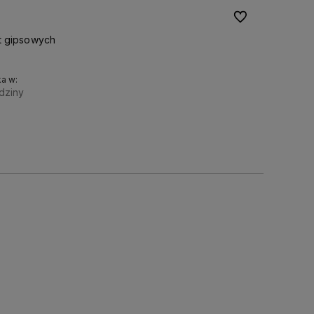
Do ulubionych
t gipsowych
a w:
dziny
Do koszyka