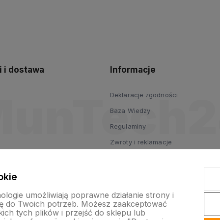
polityce
prywatności
i i dostawa
Informacje
Deklaracje zgodności
Baza Wiedzy
Regulaminy
Zwroty i reklamacje
Polityka prywatności
Polityka cookies
okie
nologie umożliwiają poprawne działanie strony i
ę do Twoich potrzeb. Możesz zaakceptować
ch tych plików i przejść do sklepu lub