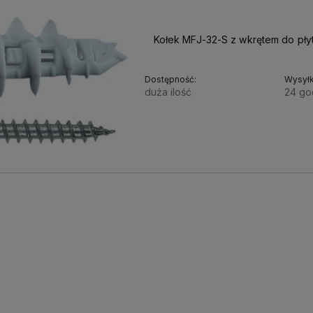
Kołek MFJ-32-S z wkrętem do pły
Dostępność:
Wysyłk
duża ilość
24 go
0,60 zł
0,49 zł
Cena netto: