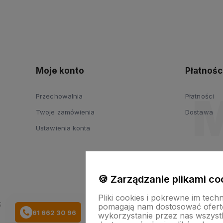
Moje konto
Płatnośc
Przechowalnia
Płatności
Twoje zamówienia
Dostawa
Ustawienia konta
🍪 Zarządzanie plikami co
Pliki cookies i pokrewne im tech
;
pomagają nam dostosować ofert
61 662 30 96
wykorzystanie przez nas wszystki