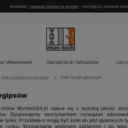
seller:
zawiesie linowe na wymiar
- skonfiguruj zawiesie według potrze
iar (Atestowane)
Osprzęt do lin i łańcuchów
Liny z
Kołki z tworzywa z wkrętami
Kołki do płyt gipsowych
regipsów
 online Muntech24.pl opiera się o wysoką jakość wsz
ntów. Dysponujemy asortymentem rozwiązań odpowied
ie tylko. Przykładem mogą być kołki do płyt gipsowych
m rynku. Wzmacniane włóknami szklanymi i do tego i