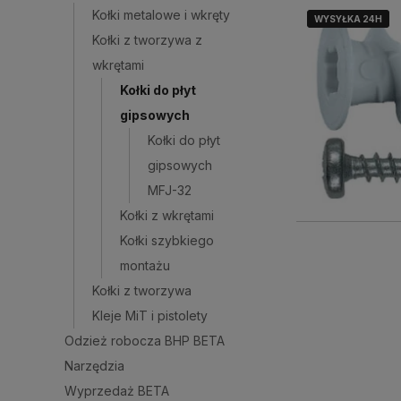
Kołki metalowe i wkręty
WYSYŁKA 24H
WYSYŁKA 24H
Kołki z tworzywa z
wkrętami
Kołki do płyt
gipsowych
Kołki do płyt
gipsowych
MFJ-32
Kołki z wkrętami
Kołki szybkiego
montażu
Kołki z tworzywa
Kleje MiT i pistolety
Odzież robocza BHP BETA
Narzędzia
Wyprzedaż BETA