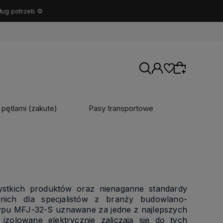
b ⚙️
 pętlami (zakute)
Pasy transportowe
Wybierz coś dla siebie z naszej aktualnej
oferty lub zaloguj się, aby przywrócić dodane
produkty do listy z poprzedniej sesji.
ystkich produktów oraz nienaganne standardy
nich dla specjalistów z branży budowlano-
 typu MFJ-32-S uznawane za jedne z najlepszych
zolowane elektrycznie zaliczają się do tych