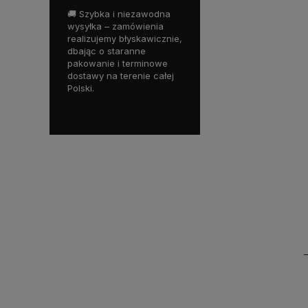
ony asortyment
🚚 Szybka i niezawodna
💬 Fachowe doradztwo –
🔒
y wyłącznie
wysyłka – zamówienia
nasz zespół to praktycy z
on
akości produkty
realizujemy błyskawicznie,
branży, którzy chętnie
wy
owanych
dbając o staranne
pomogą dobrać
pł
w, które
pakowanie i terminowe
odpowiedni produkt do
za
rygorystyczne
dostawy na terenie całej
Twoich potrzeb.
Tw
pieczeństwa i
Polski.
ka