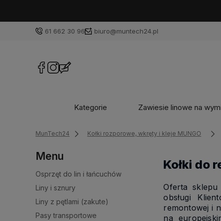
Best
61 662 30 96
biuro@muntech24.pl
Kategorie
Zawiesie linowe na wym
MunTech24
Kołki rozporowe, wkręty i kleje MUNGO
Menu
Kołki do 
Osprzęt do lin i łańcuchów
Oferta sklepu
Liny i sznury
obsługi Klie
Liny z pętlami (zakute)
remontowej i n
Pasy transportowe
na europejski