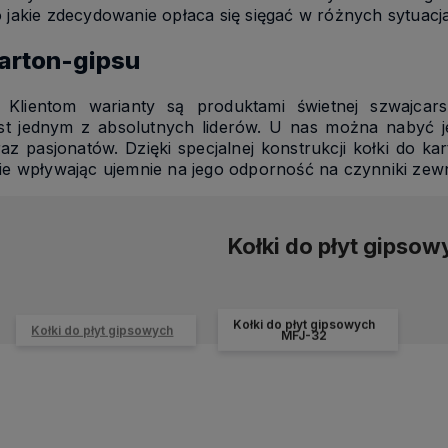
 jakie zdecydowanie opłaca się sięgać w różnych sytuac
karton-gipsu
Klientom warianty są produktami świetnej szwajcars
t jednym z absolutnych liderów. U nas można nabyć jej
raz pasjonatów. Dzięki specjalnej konstrukcji kołki do ka
ie wpływając ujemnie na jego odporność na czynniki zew
Kołki do płyt gipsow
Kołki do płyt gipsowych
Kołki do płyt gipsowych
MFJ-32